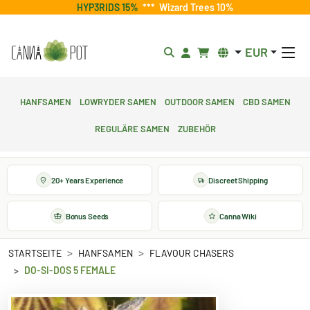
HYP3RIDS 15%
***
Wizard Trees 10%
EUR
Hanfsamen
Lowryder Samen
Outdoor Samen
CBD Samen
Reguläre Samen
Zubehör
20+ Years Experience
Discreet Shipping
Bonus Seeds
Canna Wiki
STARTSEITE
HANFSAMEN
FLAVOUR CHASERS
DO-SI-DOS 5 FEMALE