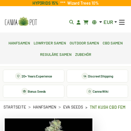
HYP3RIDS 15%
***
Wizard Trees 10%
EUR
Hanfsamen
Lowryder Samen
Outdoor Samen
CBD Samen
Reguläre Samen
Zubehör
20+ Years Experience
Discreet Shipping
Bonus Seeds
Canna Wiki
STARTSEITE
HANFSAMEN
EVA SEEDS
TNT KUSH CBD FEM