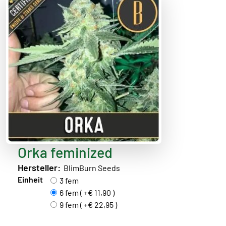
Orka feminized
Hersteller:
BlimBurn Seeds
Einheit
3 fem
6 fem ( +€ 11,90 )
9 fem ( +€ 22,95 )