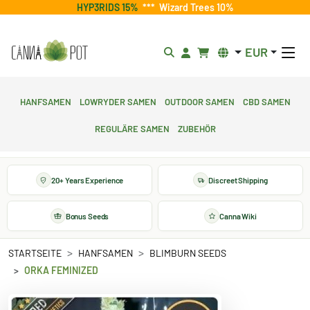
HYP3RIDS 15%
***
Wizard Trees 10%
EUR
Hanfsamen
Lowryder Samen
Outdoor Samen
CBD Samen
Reguläre Samen
Zubehör
20+ Years Experience
Discreet Shipping
Bonus Seeds
Canna Wiki
STARTSEITE
HANFSAMEN
BLIMBURN SEEDS
ORKA FEMINIZED