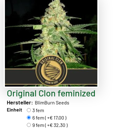
Original Clon feminized
Hersteller:
BlimBurn Seeds
Einheit
3 fem
6 fem ( +€ 17,00 )
9 fem ( +€ 32,30 )