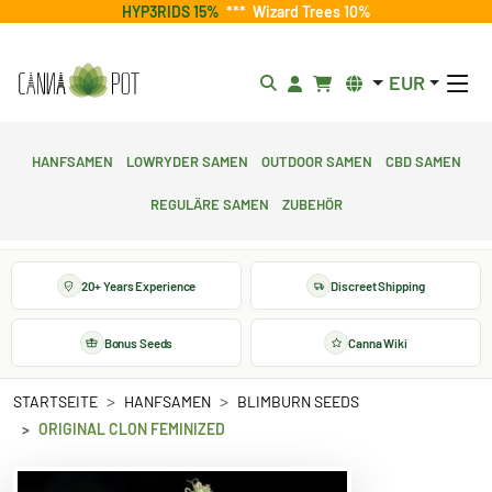
HYP3RIDS 15%
***
Wizard Trees 10%
EUR
Hanfsamen
Lowryder Samen
Outdoor Samen
CBD Samen
Reguläre Samen
Zubehör
20+ Years Experience
Discreet Shipping
Bonus Seeds
Canna Wiki
STARTSEITE
HANFSAMEN
BLIMBURN SEEDS
ORIGINAL CLON FEMINIZED