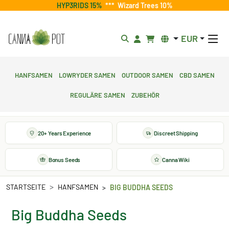
HYP3RIDS 15%
***
Wizard Trees 10%
EUR
Hanfsamen
Lowryder Samen
Outdoor Samen
CBD Samen
Reguläre Samen
Zubehör
20+ Years Experience
Discreet Shipping
Bonus Seeds
Canna Wiki
STARTSEITE
HANFSAMEN
BIG BUDDHA SEEDS
Big Buddha Seeds