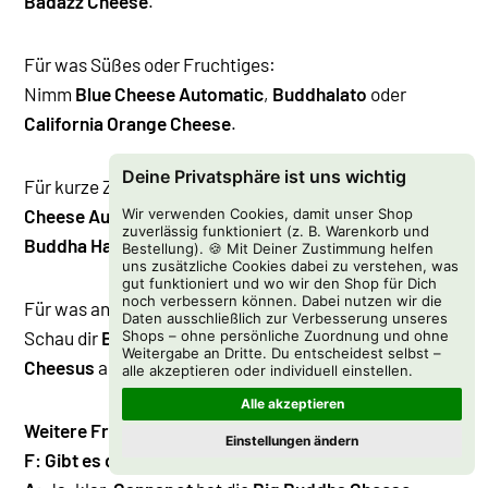
Badazz Cheese
.
Für was Süßes oder Fruchtiges:
Nimm
Blue Cheese Automatic
,
Buddhalato
oder
California Orange Cheese
.
Deine Privatsphäre ist uns wichtig
Für kurze Zyklen:
Cheese Automatic
,
Blue Cheese Automatic
oder
Wir verwenden Cookies, damit unser Shop
zuverlässig funktioniert (z. B. Warenkorb und
Buddha Haze Automatic
funktionieren gut.
Bestellung). 🍪 Mit Deiner Zustimmung helfen
uns zusätzliche Cookies dabei zu verstehen, was
gut funktioniert und wo wir den Shop für Dich
noch verbessern können. Dabei nutzen wir die
Für was anderes, das trotzdem ins Bild passt:
Daten ausschließlich zur Verbesserung unseres
Schau dir
Buddha Haze
,
Buddha Kush OG
oder
Shops – ohne persönliche Zuordnung und ohne
Weitergabe an Dritte. Du entscheidest selbst –
Cheesus
an.
alle akzeptieren oder individuell einstellen.
Alle akzeptieren
Weitere Fragen
Einstellungen ändern
F: Gibt es das originale Big Buddha Cheese noch?