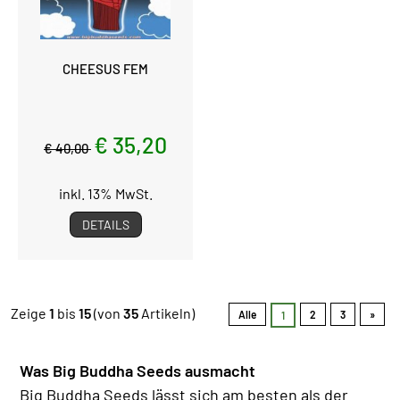
CHEESUS FEM
€ 35,20
€ 40,00
inkl. 13% MwSt.
DETAILS
Zeige
1
bis
15
(von
35
Artikeln)
Alle
2
3
»
1
Was Big Buddha Seeds ausmacht
Big Buddha Seeds lässt sich am besten als der