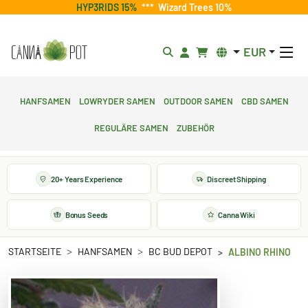
HYP3RIDS 15%
***
Wizard Trees 10%
EUR
Hanfsamen
Lowryder Samen
Outdoor Samen
CBD Samen
Reguläre Samen
Zubehör
20+ Years Experience
Discreet Shipping
Bonus Seeds
Canna Wiki
STARTSEITE
HANFSAMEN
BC BUD DEPOT
ALBINO RHINO