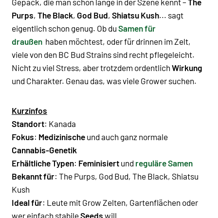
Gepäck, die man schon lange in der Szene kennt –
The
Purps
,
The Black
,
God Bud
,
Shiatsu Kush
... sagt
eigentlich schon genug. Ob du
Samen für
draußen
haben möchtest, oder für drinnen im Zelt,
viele von den BC Bud Strains sind recht pflegeleicht.
Nicht zu viel Stress, aber trotzdem ordentlich
Wirkung
und Charakter. Genau das, was viele Grower suchen.
Kurzinfos
Standort
: Kanada
Fokus
:
Medizinische
und auch ganz normale
Cannabis-Genetik
Erhältliche Typen
:
Feminisiert
und
reguläre Samen
Bekannt für
:
The Purps
,
God Bud
,
The Black
,
Shiatsu
Kush
Ideal für
: Leute mit Grow Zelten, Gartenflächen oder
wer einfach stabile
Seeds
will