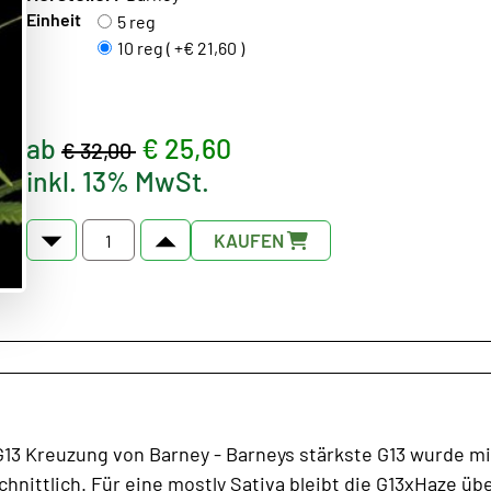
Einheit
5 reg
10 reg ( +€ 21,60 )
ab
€ 25,60
€ 32,00
inkl. 13% MwSt.
KAUFEN
13 Kreuzung von Barney - Barneys stärkste G13 wurde mi
chnittlich. Für eine mostly Sativa bleibt die G13xHaze ü