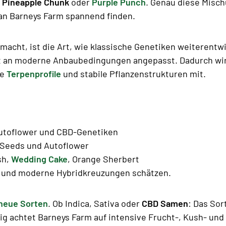
,
Pineapple Chunk
oder
Purple Punch
. Genau diese Misc
 an Barneys Farm spannend finden.
cht, ist die Art, wie klassische Genetiken weiterentwi
t an moderne Anbaubedingungen angepasst. Dadurch wirke
re
Terpenprofile
und stabile Pflanzenstrukturen mit.
utoflower und CBD-Genetiken
 Seeds und Autoflower
sh,
Wedding Cake
, Orange Sherbert
k und moderne Hybridkreuzungen schätzen.
neue Sorten
. Ob Indica, Sativa oder
CBD Samen
: Das Sor
ig achtet Barneys Farm auf intensive Frucht-, Kush- un