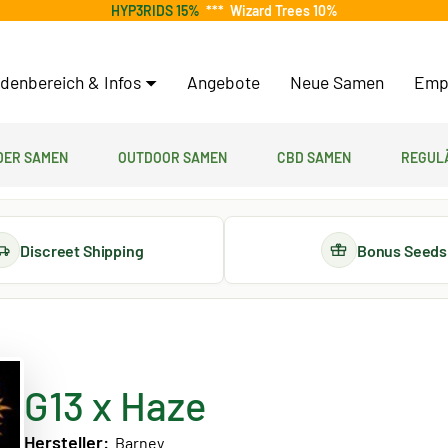
HYP3RIDS 15%
***
Wizard Trees 10%
denbereich & Infos
Angebote
Neue Samen
Emp
er Samen
Outdoor Samen
CBD Samen
Regul
Discreet Shipping
Bonus Seeds
G13 x Haze
Hersteller:
Barney