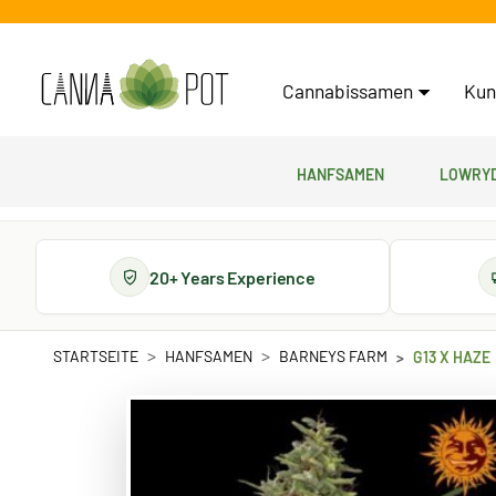
Cannabissamen
Kun
Hanfsamen
Lowryd
20+ Years Experience
STARTSEITE
HANFSAMEN
BARNEYS FARM
G13 X HAZE