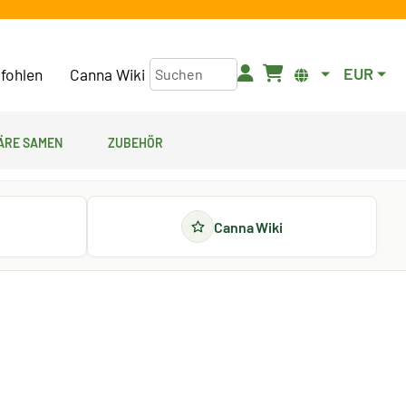
EUR
fohlen
Canna Wiki
äre Samen
Zubehör
Canna Wiki