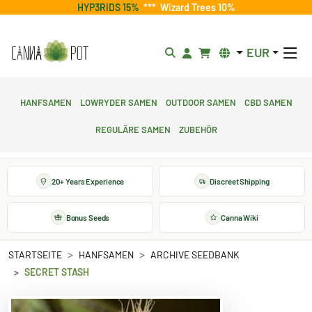
HYP3RIDS 15%
***
Wizard Trees 10%
EUR
Hanfsamen
Lowryder Samen
Outdoor Samen
CBD Samen
Reguläre Samen
Zubehör
20+ Years Experience
Discreet Shipping
Bonus Seeds
Canna Wiki
STARTSEITE
HANFSAMEN
ARCHIVE SEEDBANK
SECRET STASH