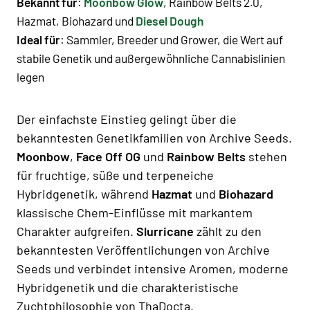
Bekannt für
:
Moonbow Glow
, Rainbow Belts 2.0,
Hazmat, Biohazard und
Diesel Dough
Ideal für
: Sammler, Breeder und Grower, die Wert auf
stabile Genetik und außergewöhnliche Cannabislinien
legen
Der einfachste Einstieg gelingt über die
bekanntesten Genetikfamilien von Archive Seeds.
Moonbow
,
Face Off OG
und
Rainbow Belts
stehen
für fruchtige, süße und terpeneiche
Hybridgenetik, während
Hazmat
und
Biohazard
klassische Chem-Einflüsse mit markantem
Charakter aufgreifen.
Slurricane
zählt zu den
bekanntesten Veröffentlichungen von Archive
Seeds und verbindet intensive Aromen, moderne
Hybridgenetik und die charakteristische
Zuchtphilosophie von ThaDocta.