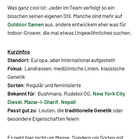
Was ganz cool ist: Jeder im Team verfolgt so ein
bisschen seinen eigenen Stil. Manche sind mehr auf
Outdoor Samen
aus, andere entwickeln eher was für
Indoor-Grower
, die mal etwas Ungewöhnliches suchen.
Kurzinfos
Standort
: Europa, aber international aufgestellt
Fokus
:
Landrassen
, medizinische Linien, klassische
Genetik
Sorten
:
Regulär
und
feminisierte
Bekannt für
: Bushmans, Rudeboi OG,
New York City
Diesel
,
Mazar-I-Sharif
,
Nepali
Passt gut zu
: Leuten, die
traditionelle Genetik
oder
besondere Eigenschaften feiern
Es geht hier nicht um Masse. Sondern um Sorten mit