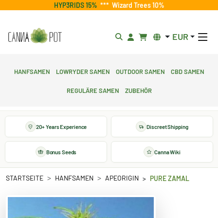
HYP3RIDS 15%
***
Wizard Trees 10%
EUR
Hanfsamen
Lowryder Samen
Outdoor Samen
CBD Samen
Reguläre Samen
Zubehör
20+ Years Experience
Discreet Shipping
Bonus Seeds
Canna Wiki
STARTSEITE
HANFSAMEN
APEORIGIN
PURE ZAMAL