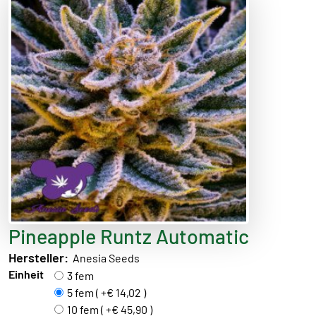
Pineapple Runtz Automatic
Hersteller:
Anesia Seeds
Einheit
3 fem
5 fem ( +€ 14,02 )
10 fem ( +€ 45,90 )