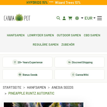
HYP3RIDS 15%
***
Wizard Trees 10%
EUR
Hanfsamen
Lowryder Samen
Outdoor Samen
CBD Samen
Reguläre Samen
Zubehör
20+ Years Experience
Discreet Shipping
Bonus Seeds
Canna Wiki
STARTSEITE
HANFSAMEN
ANESIA SEEDS
PINEAPPLE RUNTZ AUTOMATIC