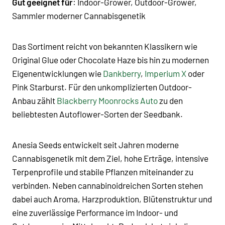
Gut geeignet für
: Indoor-Grower, Outdoor-Grower,
Sammler moderner Cannabisgenetik
Das Sortiment reicht von bekannten Klassikern wie
Original Glue
oder
Chocolate Haze
bis hin zu modernen
Eigenentwicklungen wie
Dankberry
,
Imperium X
oder
Pink Starburst. Für den unkomplizierten Outdoor-
Anbau zählt
Blackberry Moonrocks Auto
zu den
beliebtesten Autoflower-Sorten der Seedbank.
Anesia Seeds entwickelt seit Jahren moderne
Cannabisgenetik
mit dem Ziel, hohe Erträge, intensive
Terpenprofile und stabile Pflanzen miteinander zu
verbinden. Neben cannabinoidreichen Sorten stehen
dabei auch Aroma, Harzproduktion, Blütenstruktur und
eine zuverlässige Performance im Indoor- und