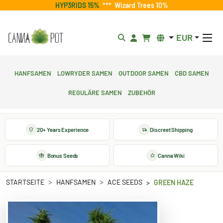
HYP3RIDS 15%
***
Wizard Trees 10%
EUR
Hanfsamen
Lowryder Samen
Outdoor Samen
CBD Samen
Reguläre Samen
Zubehör
20+ Years Experience
Discreet Shipping
Bonus Seeds
Canna Wiki
STARTSEITE
HANFSAMEN
ACE SEEDS
GREEN HAZE