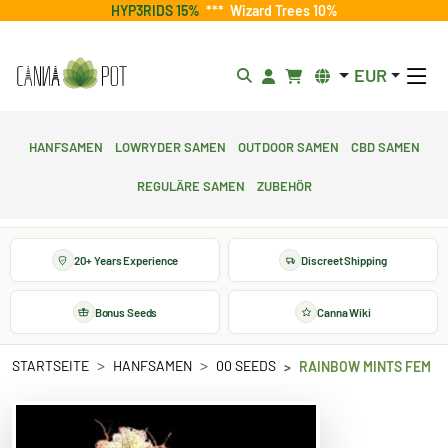
HYP3RIDS 15%
***
Wizard Trees 10%
EUR
Hanfsamen
Lowryder Samen
Outdoor Samen
CBD Samen
Reguläre Samen
Zubehör
20+ Years Experience
Discreet Shipping
Bonus Seeds
Canna Wiki
STARTSEITE
HANFSAMEN
00 SEEDS
RAINBOW MINTS FEM