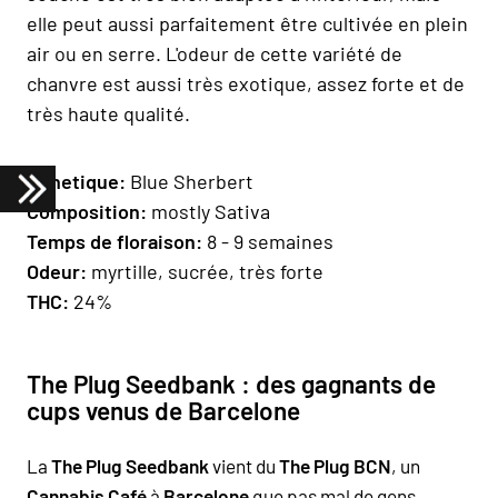
elle peut aussi parfaitement être cultivée en plein
air ou en serre. L'odeur de cette variété de
chanvre est aussi très exotique, assez forte et de
très haute qualité.
Geneti
que:
Blue Sherbert
Composition
:
mostly Sativa
Temps de floraison
:
8 - 9 semaines
Odeur:
myrtille, sucrée, très forte
THC:
24%
The Plug Seedbank : des gagnants de
cups venus de Barcelone
La
The Plug Seedbank
vient du
The Plug BCN
, un
Cannabis Café
à
Barcelone
que pas mal de gens