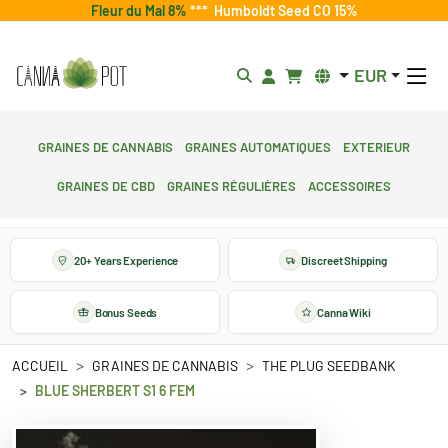
Fleur du Mal 8%
***
Humboldt Seed CO 15%
EUR
Graines de cannabis
Graines automatiques
Exterieur
Graines de CBD
Graines régulières
Accessoires
20+ Years Experience
Discreet Shipping
Bonus Seeds
Canna Wiki
ACCUEIL
GRAINES DE CANNABIS
THE PLUG SEEDBANK
BLUE SHERBERT S1 6 FEM