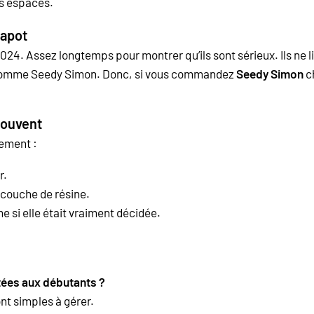
ts espaces.
napot
24. Assez longtemps pour montrer qu’ils sont sérieux. Ils ne l
 — comme Seedy Simon. Donc, si vous commandez
Seedy Simon
c
 souvent
rement :
r.
e couche de résine.
 si elle était vraiment décidée.
tées aux débutants ?
ont simples à gérer.