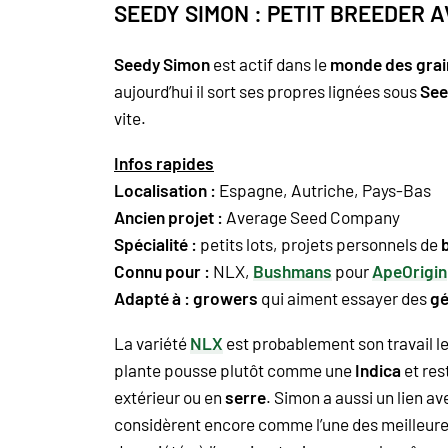
SEEDY SIMON : PETIT BREEDER 
Seedy Simon
est actif dans le
monde des grai
aujourd’hui il sort ses propres lignées sous
See
vite.
Infos rapides
Localisation :
Espagne, Autriche, Pays-Bas
Ancien projet :
Average Seed Company
Spécialité :
petits lots, projets personnels de
Connu pour :
NLX
,
Bushmans
pour
ApeOrigin
Adapté à :
growers
qui aiment essayer des
gé
La variété
NLX
est probablement son travail le
plante pousse plutôt comme une
Indica
et res
extérieur ou en
serre
.
Simon
a aussi un lien av
considèrent encore comme l’une des meilleur