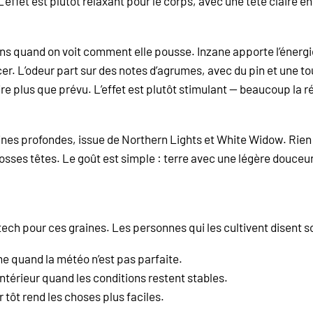
ffet est plutôt relaxant pour le corps, avec une tête claire en p
ns quand on voit comment elle pousse. Inzane apporte l’énergie e
er. L’odeur part sur des notes d’agrumes, avec du pin et une to
étire plus que prévu. L’effet est plutôt stimulant — beaucoup la 
ines profondes, issue de Northern Lights et White Widow. Rien q
es têtes. Le goût est simple : terre avec une légère douceur. 
-tech pour ces graines. Les personnes qui les cultivent disen
e quand la météo n’est pas parfaite.
ntérieur quand les conditions restent stables.
r tôt rend les choses plus faciles.