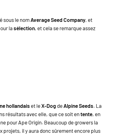
lé sous le nom
Average Seed Company
, et
our la
sélection
, et cela se remarque assez
ne hollandais
et le
X-Dog
de
Alpine Seeds
. La
s résultats avec elle, que ce soit en
tente
, en
onne pour Ape Origin. Beaucoup de growers la
ux projets, il y aura donc sûrement encore plus