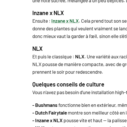
une note sucrée, mélangée à un peu d’épices. L’e
Inzane x NLX
Ensuite :
Inzane x NLX
. Cela prend tout son se
donne des plantes qui veulent vraiment se lanc
donc mieux vaut la garder à l’œil, sinon elle s’
NLX
Et puis le classique :
NLX
. Une variété aux rac
NLX pousse de manière compacte, avec de gross
prennent le soir pour redescendre.
Quelques conseils de culture
Vous n’avez pas besoin d’une installation high
- Bushmans
fonctionne bien en extérieur, mêm
- Dutch Fairytale
montre son meilleur côté en i
- Inzane x NLX
pousse vite et haut — la palisse