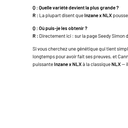
Q : Quelle variété devient la plus grande ?
R :
La plupart disent que
Inzane x NLX
pousse 
Q : Où puis-je les obtenir ?
R :
Directement ici : sur la page Seedy Simon
Si vous cherchez une génétique qui tient sim
longtemps pour avoir fait ses preuves, et Can
puissante
Inzane x NLX
à la classique
NLX
— i