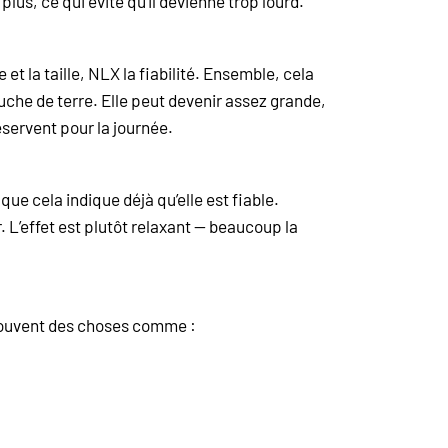
lus, ce qui évite qu’il devienne trop lourd.
t la taille, NLX la fiabilité. Ensemble, cela
uche de terre. Elle peut devenir assez grande,
réservent pour la journée.
ue cela indique déjà qu’elle est fiable.
L’effet est plutôt relaxant — beaucoup la
t souvent des choses comme :