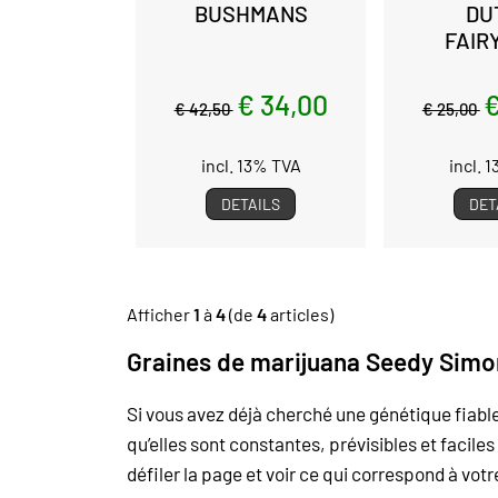
BUSHMANS
DU
FAIR
€ 34,00
€
€ 42,50
€ 25,00
incl. 13% TVA
incl. 
DETAILS
DET
Afficher
1
à
4
(de
4
articles)
Graines de marijuana Seedy Sim
Si vous avez déjà cherché une génétique fiab
qu’elles sont constantes, prévisibles et facile
défiler la page et voir ce qui correspond à votr