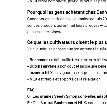
- NLX
reste compacte, pratique pour les peti
Pourquoi les gens achètent chez Can
Cannapot est actif dans ce domaine depuis 200
sur des breeders qui ont fait leurs preuves
choses incertaines.
Ce que les cultivateurs disent le plus
Voici quelques choses que l’on entend réguliè
- Bushmans
se débrouille très bien en extérieu
- Dutch Fairytale
a bon goût et laisse une bell
- Inzane x NLX
est vigoureuse et pousse comme
- NLX
est fiable et apporte de la relaxation.
FAQ :
Q : Les graines Seedy Simon sont-elles adap
R :
Oui. Surtout
Bushmans
et
NLX
, car elles s