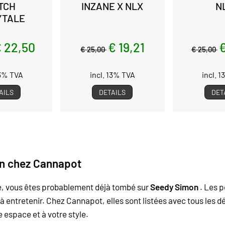
TCH
INZANE X NLX
N
YTALE
 22,50
€ 19,21
€
€ 25,00
€ 25,00
13% TVA
incl. 13% TVA
incl. 
AILS
DETAILS
DET
on chez Cannapot
le, vous êtes probablement déjà tombé sur
Seedy Simon
. Les p
s à entretenir. Chez Cannapot, elles sont listées avec tous les
e espace et à votre style.