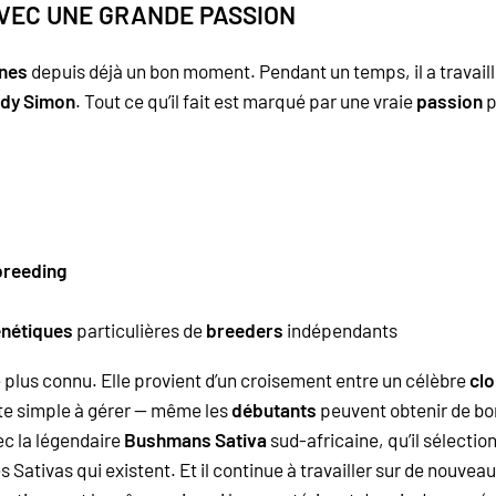
AVEC UNE GRANDE PASSION
nes
depuis déjà un bon moment. Pendant un temps, il a travail
dy Simon
. Tout ce qu’il fait est marqué par une vraie
passion
p
breeding
nétiques
particulières de
breeders
indépendants
 plus connu. Elle provient d’un croisement entre un célèbre
clo
te simple à gérer — même les
débutants
peuvent obtenir de bon
ec la légendaire
Bushmans Sativa
sud-africaine, qu’il sélecti
es
Sativas
qui existent. Et il continue à travailler sur de nouvea