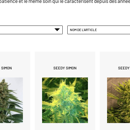
patience
et le même
soin
qui le caractérisent depuis des anné
NOM DE L'ARTICLE
 SIMON
SEEDY SIMON
SEEDY