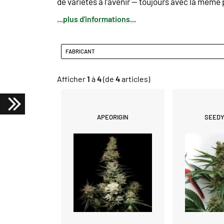
de
variétés
à l’avenir — toujours avec la même
...plus d'informations...
FABRICANT
Afficher
1
à
4
(de
4
articles)
APEORIGIN
SEEDY