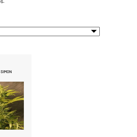
es.
 SIMON