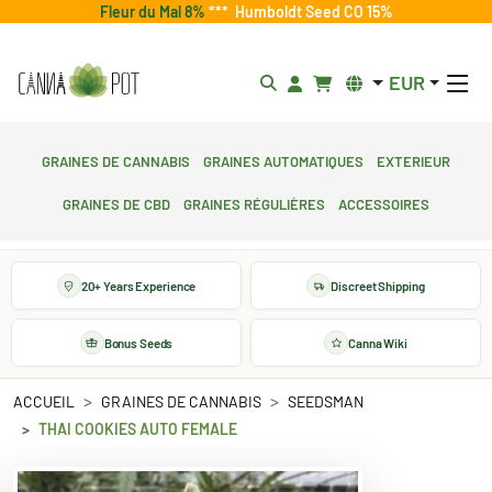
Fleur du Mal 8%
***
Humboldt Seed CO 15%
EUR
Graines de cannabis
Graines automatiques
Exterieur
Graines de CBD
Graines régulières
Accessoires
20+ Years Experience
Discreet Shipping
Bonus Seeds
Canna Wiki
ACCUEIL
GRAINES DE CANNABIS
SEEDSMAN
THAI COOKIES AUTO FEMALE