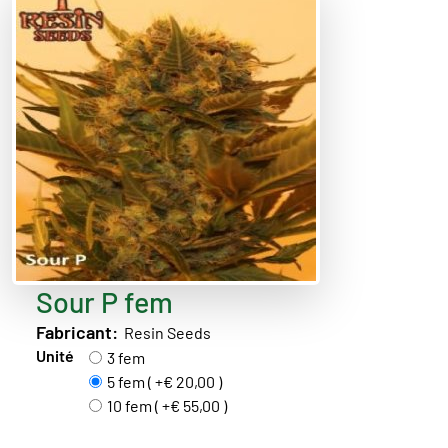
Sour P fem
Fabricant:
Resin Seeds
Unité
3 fem
5 fem ( +€ 20,00 )
10 fem ( +€ 55,00 )