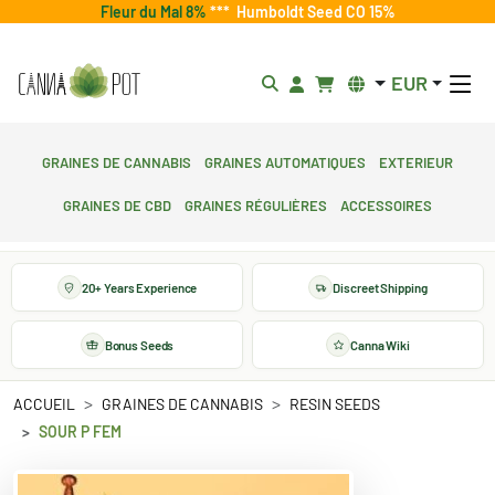
Fleur du Mal 8%
***
Humboldt Seed CO 15%
EUR
Graines de cannabis
Graines automatiques
Exterieur
Graines de CBD
Graines régulières
Accessoires
20+ Years Experience
Discreet Shipping
Bonus Seeds
Canna Wiki
ACCUEIL
GRAINES DE CANNABIS
RESIN SEEDS
SOUR P FEM