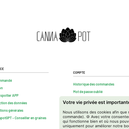
ice
Compte
mmandé
Historique des commandes
on
Mot de passe oublié
nspotter APP
Contact
Votre vie privée est importan
ction des données
FAQs
tions générales
Nous utilisons des cookies afin que 
Résilier contrat
commande). 🍪 Avec votre consente
potGPT – Conseiller en graines
qui fonctionne bien et où nous pouv
uniquement pour améliorer notre bou