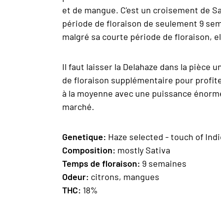
et de mangue. C'est un croisement de Sat
période de floraison de seulement 9 semai
malgré sa courte période de floraison, e
Il faut laisser la Delahaze dans la pièc
de floraison supplémentaire pour profit
à la moyenne avec une puissance énorme -
marché.
Geneti
que:
Haze selected - touch of Ind
Composition
:
mostly Sativa
Temps de floraison
:
9 semaines
Odeur:
citrons, mangues
THC:
18%