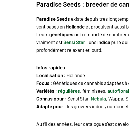
Paradise Seeds : breeder de ca
Paradise Seeds
existe depuis très longtemps
sont basés en
Hollande
et produisent aussi b
Leurs
génétiques
ont remporté de nombreux p
vraiment est
Sensi Star
: une
indica
pure qui
profondément relaxant et lourd.
Infos rapides
Localisation
: Hollande
Focus
:
Génétiques de cannabis
adaptées à 
Variétés
:
régulières
, féminisées,
autoflora
Connus pour
:
Sensi Star
,
Nebula
,
Wappa
,
S
Adapté pour
: les growers indoor, outdoor et
Au fil des années, leur catalogue s’est dével