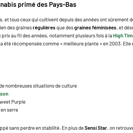
nnabis primé des Pays-Bas
, et tous ceux qui cultivent depuis des années ont sûrement dé
ien des graines
régulières
que des
graines féminisées
, et dé
rix au fil des années, notamment plusieurs fois à la
High Tim
 a été récompensée comme « meilleure plante » en 2003. Elle e
de nombreuses situations de culture
ison
weet Purple
 en serre
oppé sans perdre en stabilité. En plus de
Sensi Star
, on retrouv