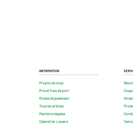
Information
Serv
Propos de nous
Reco
Prix et frais de port
Coup
Modes de paiement
Strai
Tous les articles
Prote
Mentions légales
Condi
Calendrier Lunaire
Canna