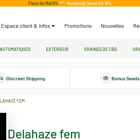
Fleur du Mal 8%
***
Humboldt Seed CO 15%
Espace client & infos
Promotions
Nouvelles
Re
 automatiques
Exterieur
Graines de CBD
Gr
Discreet Shipping
Bonus Seeds
LAHAZE FEM
Delahaze fem