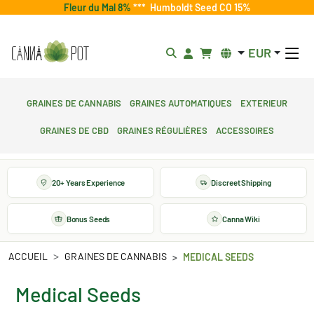
Fleur du Mal 8%
***
Humboldt Seed CO 15%
EUR
Graines de cannabis
Graines automatiques
Exterieur
Graines de CBD
Graines régulières
Accessoires
20+ Years Experience
Discreet Shipping
Bonus Seeds
Canna Wiki
ACCUEIL
GRAINES DE CANNABIS
MEDICAL SEEDS
Medical Seeds