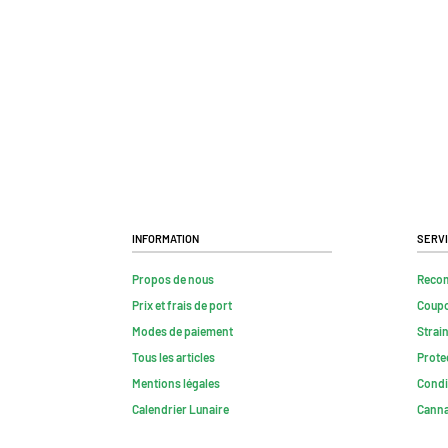
Information
Serv
Propos de nous
Reco
Prix et frais de port
Coup
Modes de paiement
Strai
Tous les articles
Prote
Mentions légales
Condi
Calendrier Lunaire
Canna