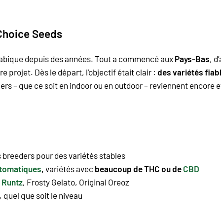
 Choice Seeds
nnabique depuis des années. Tout a commencé aux
Pays-Bas
, d
 projet. Dès le départ, l’objectif était clair :
des variétés fiab
s – que ce soit en indoor ou en outdoor – reviennent encore e
 breeders pour des variétés stables
utomatiques
,
variétés a
vec
beaucoup de THC ou de
CBD
 Runtz
, Frosty Gelato, Original Oreoz
, quel que soit le niveau