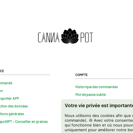
ice
Compte
mmandé
Historique des commandes
on
Mot de passe oublié
nspotter APP
Contact
Votre vie privée est importan
ction des données
FAQs
tions générales
Nous utilisons des cookies afin que 
Résilier contrat
commande). 🍪 Avec votre consente
potGPT – Conseiller en graines
qui fonctionne bien et où nous pouv
uniquement pour améliorer notre bou