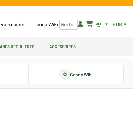
EUR
commandé
Canna Wiki
aines régulières
Accessoires
Canna Wiki
m