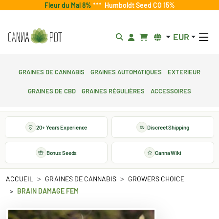
Fleur du Mal 8%
***
Humboldt Seed CO 15%
EUR
Graines de cannabis
Graines automatiques
Exterieur
Graines de CBD
Graines régulières
Accessoires
20+ Years Experience
Discreet Shipping
Bonus Seeds
Canna Wiki
ACCUEIL
GRAINES DE CANNABIS
GROWERS CHOICE
BRAIN DAMAGE FEM