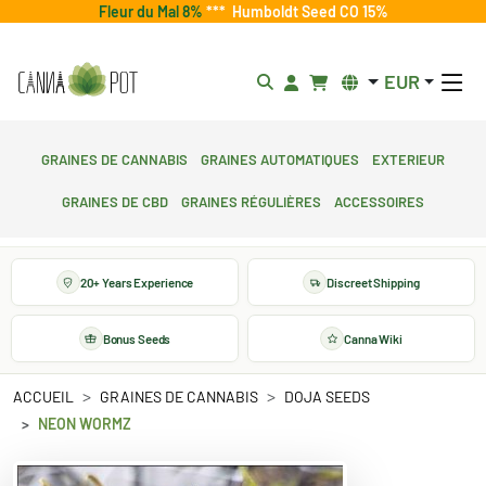
Fleur du Mal 8%
***
Humboldt Seed CO 15%
EUR
Graines de cannabis
Graines automatiques
Exterieur
Graines de CBD
Graines régulières
Accessoires
20+ Years Experience
Discreet Shipping
Bonus Seeds
Canna Wiki
ACCUEIL
GRAINES DE CANNABIS
DOJA SEEDS
NEON WORMZ