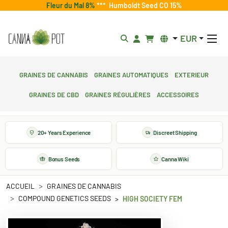
Fleur du Mal 8%
***
Humboldt Seed CO 15%
EUR
Graines de cannabis
Graines automatiques
Exterieur
Graines de CBD
Graines régulières
Accessoires
20+ Years Experience
Discreet Shipping
Bonus Seeds
Canna Wiki
ACCUEIL
GRAINES DE CANNABIS
COMPOUND GENETICS SEEDS
HIGH SOCIETY FEM