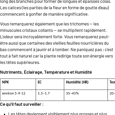
long des branches pour former de longues et épaisses colas.
Les calices (les parties de la fleur en forme de goutte d'eau)
commencent à gonfler de manière significative.
Vous remarquerez également que les trichomes — les
minuscules cristaux collants — se multiplient rapidement.
L'odeur sera incroyablement forte. Vous remarquerez peut-
être aussi que certaines des vieilles feuilles nourricières du
bas commencent à jaunir et à tomber. Ne paniquez pas ; c'est
tout à fait naturel car la plante redirige toute son énergie vers
les têtes supérieures.
Nutriments, Éclairage, Température et Humidité
NPK
EC
Humidité (HR)
Tem
environ 5-9-12
1.5–1.7
35–45%
20–
Ce qu'il faut surveiller :
Les têtes deviennent visiblement plus grosses et plus