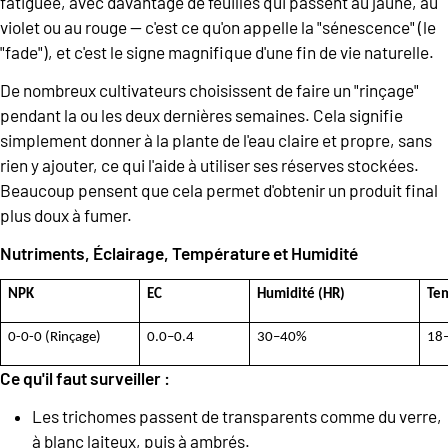
fatiguée, avec davantage de feuilles qui passent au jaune, au
violet ou au rouge — c'est ce qu'on appelle la "sénescence" (le
"fade"), et c'est le signe magnifique d'une fin de vie naturelle.
De nombreux cultivateurs choisissent de faire un "rinçage"
pendant la ou les deux dernières semaines. Cela signifie
simplement donner à la plante de l'eau claire et propre, sans
rien y ajouter, ce qui l'aide à utiliser ses réserves stockées.
Beaucoup pensent que cela permet d'obtenir un produit final
plus doux à fumer.
Nutriments, Éclairage, Température et Humidité
NPK
EC
Humidité (HR)
Tem
0-0-0 (Rinçage)
0.0–0.4
30–40%
18–
Ce qu'il faut surveiller :
Les trichomes passent de transparents comme du verre,
à blanc laiteux, puis à ambrés.