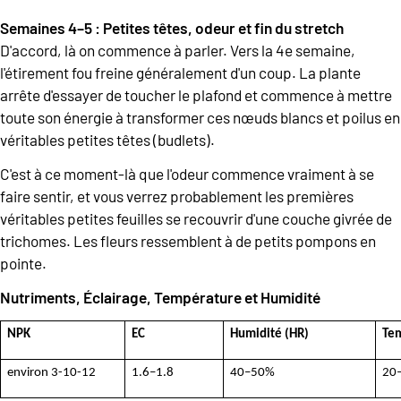
Semaines 4–5 : Petites têtes, odeur et fin du stretch
D'accord, là on commence à parler. Vers la 4e semaine,
l'étirement fou freine généralement d'un coup. La plante
arrête d'essayer de toucher le plafond et commence à mettre
toute son énergie à transformer ces nœuds blancs et poilus en
véritables petites têtes (budlets).
C'est à ce moment-là que l'odeur commence vraiment à se
faire sentir, et vous verrez probablement les premières
véritables petites feuilles se recouvrir d'une couche givrée de
trichomes. Les fleurs ressemblent à de petits pompons en
pointe.
Nutriments, Éclairage, Température et Humidité
NPK
EC
Humidité (HR)
Tem
environ 3-10-12
1.6–1.8
40–50%
20–