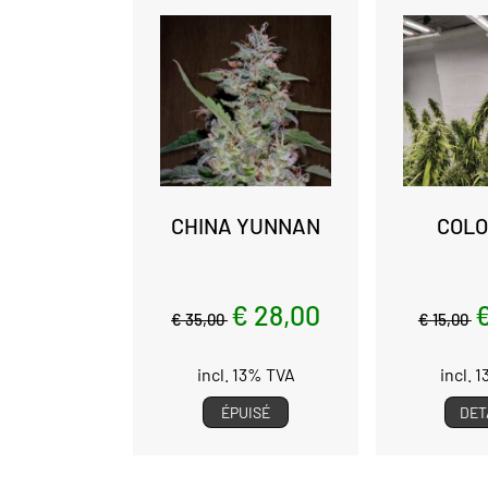
CHINA YUNNAN
COL
€ 28,00
€
€ 35,00
€ 15,00
incl. 13% TVA
incl. 
ÉPUISÉ
DET