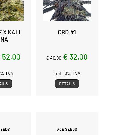
 X KALI
CBD #1
INA
 52,00
€ 32,00
€ 40,00
13% TVA
incl. 13% TVA
AILS
DETAILS
SEEDS
ACE SEEDS