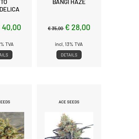
TO
BANGI HAZE
DELICA
 40,00
€ 28,00
€ 35,00
13% TVA
incl. 13% TVA
AILS
DETAILS
SEEDS
ACE SEEDS