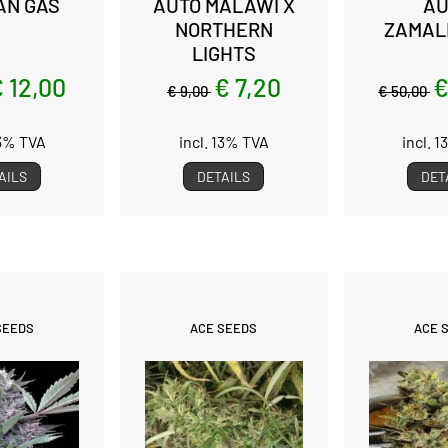
AN GAS
AUTO MALAWI X
AU
NORTHERN
ZAMAL
LIGHTS
 12,00
€ 7,20
€
€ 9,00
€ 50,00
13% TVA
incl. 13% TVA
incl. 
AILS
DETAILS
DET
SEEDS
ACE SEEDS
ACE 