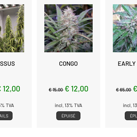
OSSUS
CONGO
EARLY
 12,00
€ 12,00
€
€ 15,00
€ 65,00
13% TVA
incl. 13% TVA
incl. 
AILS
ÉPUISÉ
ÉPU