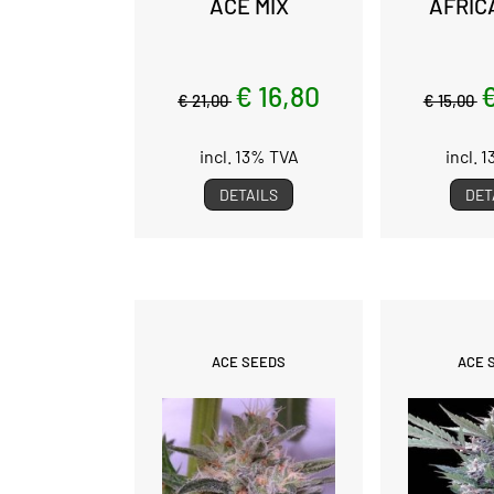
ACE MIX
AFRIC
€ 16,80
€
€ 21,00
€ 15,00
incl. 13% TVA
incl. 
DETAILS
DET
ACE SEEDS
ACE 