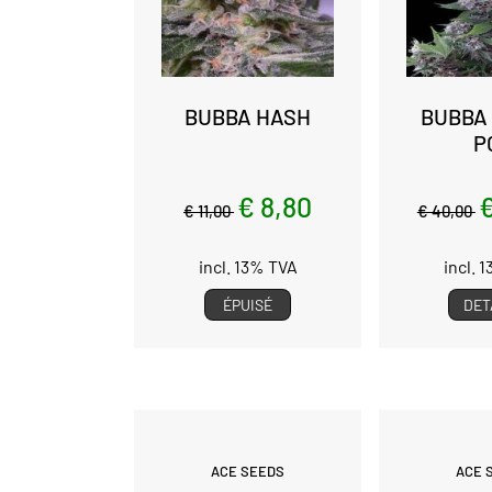
BUBBA HASH
BUBBA
P
€ 8,80
€
€ 11,00
€ 40,00
incl. 13% TVA
incl. 
ÉPUISÉ
DET
ACE SEEDS
ACE 