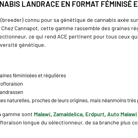
NNABIS LANDRACE EN FORMAT FÉMINISÉ E
(breeder) connu pour sa génétique de cannabis axée sur 
. Chez Cannapot, cette gamme rassemble des graines régu
ectionneur, ce qui rend ACE pertinent pour tous ceux qui
iversité génétique.
raines féminisées et régulières
tofloraison
Landrassen
s naturelles, proches de leurs origines, mais néanmoins très
 la gamme sont
Malawi
,
Zamaldelica
,
Erdpurt
,
Auto Malawi
 floraison longue du sélectionneur, de sa branche plus co