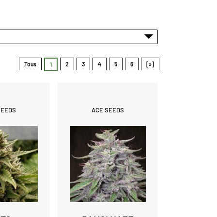
Tous
2
3
4
5
6
[»]
1
SEEDS
ACE SEEDS