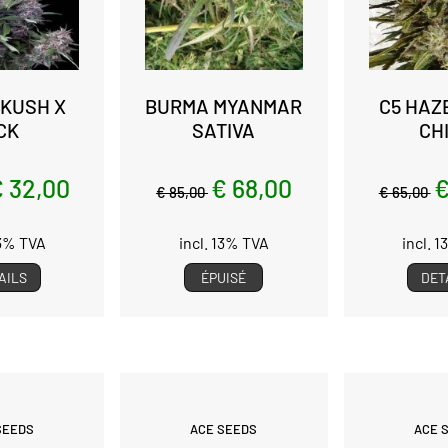
 KUSH X
BURMA MYANMAR
C5 HAZE
CK
SATIVA
CH
 32,00
€ 68,00
€
€ 85,00
€ 65,00
13% TVA
incl. 13% TVA
incl. 
AILS
ÉPUISÉ
DET
SEEDS
ACE SEEDS
ACE 