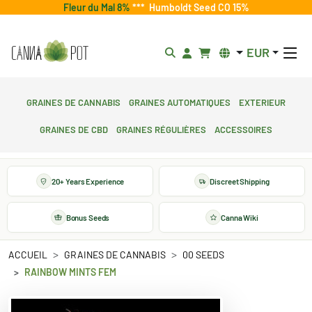
Fleur du Mal 8%
***
Humboldt Seed CO 15%
EUR
Graines de cannabis
Graines automatiques
Exterieur
Graines de CBD
Graines régulières
Accessoires
20+ Years Experience
Discreet Shipping
Bonus Seeds
Canna Wiki
ACCUEIL
GRAINES DE CANNABIS
00 SEEDS
RAINBOW MINTS FEM