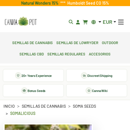
Natural Wonders 15%
***
Humboldt Seed CO 15%
EUR
Semillas de cannabis
Semillas de lowryder
Outdoor
Semillas CBD
Semillas regulares
Accesorios
20+ Years Experience
Discreet Shipping
Bonus Seeds
Canna Wiki
INICIO
SEMILLAS DE CANNABIS
SOMA SEEDS
SOMALICIOUS