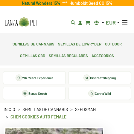
Natural Wonders 15%
***
Humboldt Seed CO 15%
EUR
Semillas de cannabis
Semillas de lowryder
Outdoor
Semillas CBD
Semillas regulares
Accesorios
20+ Years Experience
Discreet Shipping
Bonus Seeds
Canna Wiki
INICIO
SEMILLAS DE CANNABIS
SEEDSMAN
CHEM COOKIES AUTO FEMALE