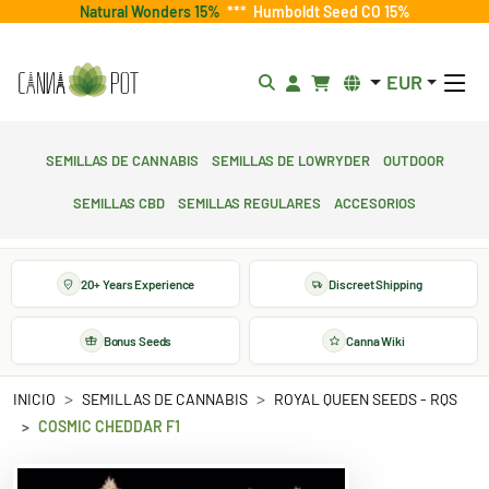
Natural Wonders 15%
***
Humboldt Seed CO 15%
EUR
Semillas de cannabis
Semillas de lowryder
Outdoor
Semillas CBD
Semillas regulares
Accesorios
20+ Years Experience
Discreet Shipping
Bonus Seeds
Canna Wiki
INICIO
SEMILLAS DE CANNABIS
ROYAL QUEEN SEEDS - RQS
COSMIC CHEDDAR F1