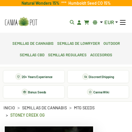
Natural Wonders 15%
***
Humboldt Seed CO 15%
EUR
Semillas de cannabis
Semillas de lowryder
Outdoor
Semillas CBD
Semillas regulares
Accesorios
20+ Years Experience
Discreet Shipping
Bonus Seeds
Canna Wiki
INICIO
SEMILLAS DE CANNABIS
MTG SEEDS
STONEY CREEK OG