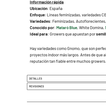
Información rápida
Ubicación
: España
Enfoque
:
Líneas feminizadas
,
variedades C
Variedades
:
Feminizadas
,
Autoflorecientes
Conocido por
:
Mataró Blue
,
White Domina
,
Ideal para
: Growers que apuestan por
semil
Hay variedades como Gnomo, que son perfec
proyectos indoor más largos. Antes de que al
reputación tan fiable entre muchos growers
DETALLES
REVISIONES