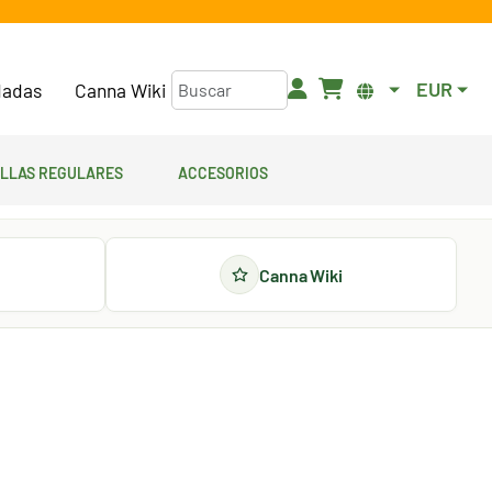
EUR
adas
Canna Wiki
illas regulares
Accesorios
Canna Wiki