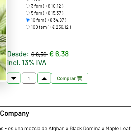
3 fem ( +€ 10,12 )
5 fem ( +€ 15,37 )
10 fem ( +€ 34,87 )
100 fem ( +€ 256,12 )
Desde:
€ 6,38
€ 8,50
incl. 13% IVA
Comprar
d Company
s - es una mezcla de Afghan x Black Domina x Maple Leaf 