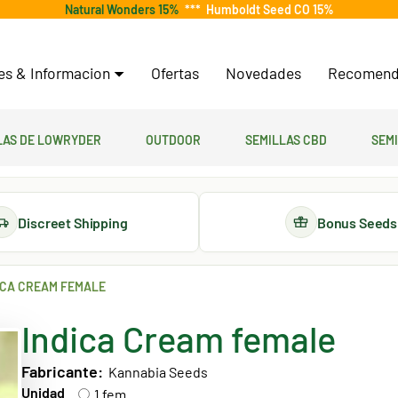
Natural Wonders 15%
***
Humboldt Seed CO 15%
tes & Informacion
Ofertas
Novedades
Recomend
las de lowryder
Outdoor
Semillas CBD
Sem
Discreet Shipping
Bonus Seeds
ICA CREAM FEMALE
Indica Cream female
Fabricante:
Kannabia Seeds
Unidad
1 fem