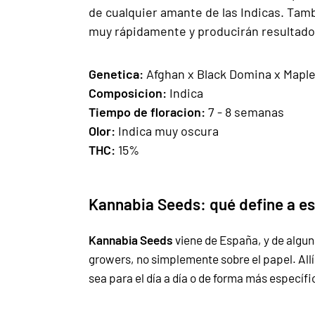
de cualquier amante de las Indicas. Tamb
muy rápidamente y producirán resultados
Gen
e
ti
ca:
Afghan x Black Domina x Maple
Composicion
:
Indica
Tiempo de floracion
:
7 - 8 semanas
Olor:
Indica muy oscura
THC:
15%
Kannabia Seeds: qué define a e
Kannabia Seeds
viene de España, y de algun
growers, no simplemente sobre el papel. All
sea para el día a día o de forma más específ