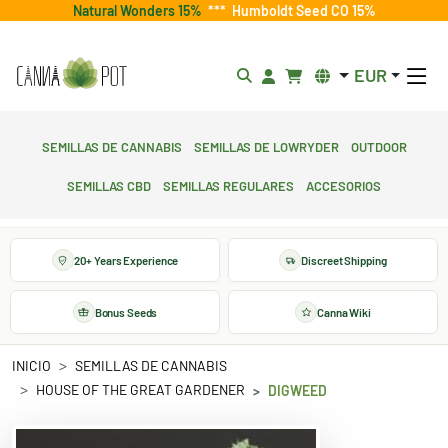
Natural Wonders 15%
***
Humboldt Seed CO 15%
EUR
Semillas de cannabis
Semillas de lowryder
Outdoor
Semillas CBD
Semillas regulares
Accesorios
20+ Years Experience
Discreet Shipping
Bonus Seeds
Canna Wiki
INICIO
SEMILLAS DE CANNABIS
HOUSE OF THE GREAT GARDENER
DIGWEED