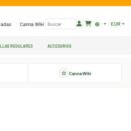
EUR
adas
Canna Wiki
illas regulares
Accesorios
Canna Wiki