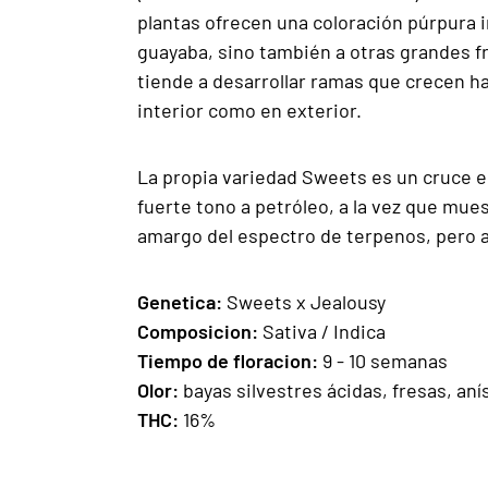
plantas ofrecen una coloración púrpura i
guayaba, sino también a otras grandes fr
tiende a desarrollar ramas que crecen hac
interior como en exterior.
La propia variedad Sweets es un cruce e
fuerte tono a petróleo, a la vez que mues
amargo del espectro de terpenos, pero 
Gen
e
ti
ca:
Sweets x Jealousy
Composicion:
Sativa / Indica
Tiempo de floracion:
9 - 10 semanas
Olor:
bayas silvestres ácidas, fresas, aní
THC:
16%