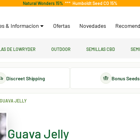
Natural Wonders 15%
***
Humboldt Seed CO 15%
tes & Informacion
Ofertas
Novedades
Recomend
las de lowryder
Outdoor
Semillas CBD
Sem
Discreet Shipping
Bonus Seeds
GUAVA JELLY
Guava Jelly