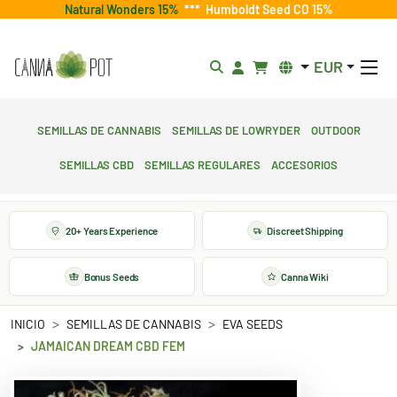
Natural Wonders 15%
***
Humboldt Seed CO 15%
EUR
Semillas de cannabis
Semillas de lowryder
Outdoor
Semillas CBD
Semillas regulares
Accesorios
20+ Years Experience
Discreet Shipping
Bonus Seeds
Canna Wiki
INICIO
SEMILLAS DE CANNABIS
EVA SEEDS
JAMAICAN DREAM CBD FEM