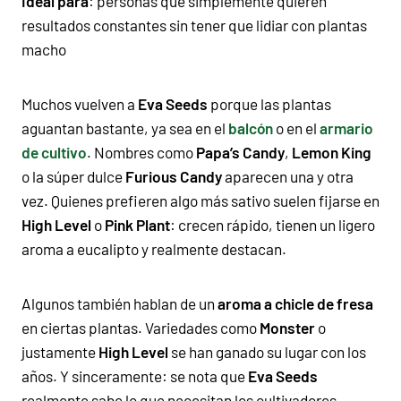
Ideal para
: personas que simplemente quieren
resultados constantes sin tener que lidiar con plantas
macho
Muchos vuelven a
Eva Seeds
porque las plantas
aguantan bastante, ya sea en el
balcón
o en el
armario
de cultivo
. Nombres como
Papa’s Candy
,
Lemon King
o la súper dulce
Furious Candy
aparecen una y otra
vez. Quienes prefieren algo más sativo suelen fijarse en
High Level
o
Pink Plant
: crecen rápido, tienen un ligero
aroma a eucalipto y realmente destacan.
Algunos también hablan de un
aroma a chicle de fresa
en ciertas plantas. Variedades como
Monster
o
justamente
High Level
se han ganado su lugar con los
años. Y sinceramente: se nota que
Eva Seeds
realmente sabe lo que necesitan los cultivadores.