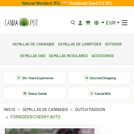
Natural Wonders 15%
***
Humboldt Seed CO 15%
EUR
Semillas de cannabis
Semillas de lowryder
Outdoor
Semillas CBD
Semillas regulares
Accesorios
20+ Years Experience
Discreet Shipping
Bonus Seeds
Canna Wiki
INICIO
SEMILLAS DE CANNABIS
DUTCH PASSION
FORBIDDEN CHERRY AUTO