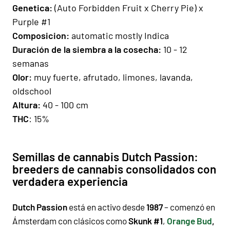
Gen
e
ti
ca:
(Auto Forbidden Fruit x Cherry Pie) x
Purple #1
Composicion
:
automatic mostly Indica
Duración de la siembra a la cosecha:
10 - 12
semanas
Olor:
muy fuerte, afrutado, limones, lavanda,
oldschool
Altura:
40 - 100 cm
THC
: 15%
Semillas de cannabis Dutch Passion:
breeders de cannabis consolidados con
verdadera experiencia
Dutch Passion
está en activo desde
1987
– comenzó en
Ámsterdam con clásicos como
Skunk #1
,
Orange Bud
,