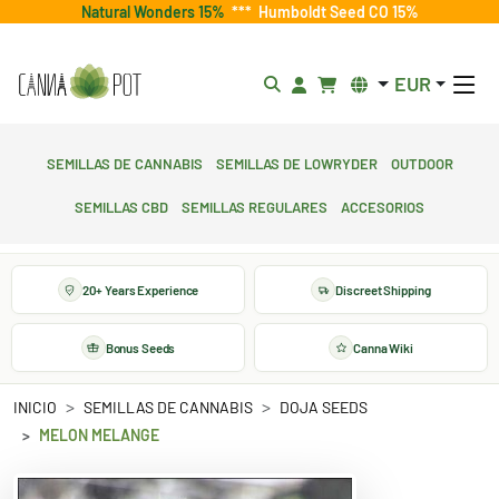
Natural Wonders 15%
***
Humboldt Seed CO 15%
EUR
Semillas de cannabis
Semillas de lowryder
Outdoor
Semillas CBD
Semillas regulares
Accesorios
20+ Years Experience
Discreet Shipping
Bonus Seeds
Canna Wiki
INICIO
SEMILLAS DE CANNABIS
DOJA SEEDS
MELON MELANGE