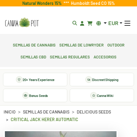
Natural Wonders 15%
***
Humboldt Seed CO 15%
EUR
Semillas de cannabis
Semillas de lowryder
Outdoor
Semillas CBD
Semillas regulares
Accesorios
20+ Years Experience
Discreet Shipping
Bonus Seeds
Canna Wiki
INICIO
SEMILLAS DE CANNABIS
DELICIOUS SEEDS
CRITICAL JACK HERER AUTOMATIC