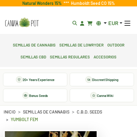
Natural Wonders 15%
***
Humboldt Seed CO 15%
EUR
Semillas de cannabis
Semillas de lowryder
Outdoor
Semillas CBD
Semillas regulares
Accesorios
20+ Years Experience
Discreet Shipping
Bonus Seeds
Canna Wiki
INICIO
SEMILLAS DE CANNABIS
C.B.D. SEEDS
YUMBOLT FEM