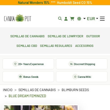
Natural Wonders 15%
***
Humboldt Seed CO 15%
EUR
Semillas de cannabis
Semillas de lowryder
Outdoor
Semillas CBD
Semillas regulares
Accesorios
20+ Years Experience
Discreet Shipping
Bonus Seeds
Canna Wiki
INICIO
SEMILLAS DE CANNABIS
BLIMBURN SEEDS
BLUE DREAM FEMINIZED