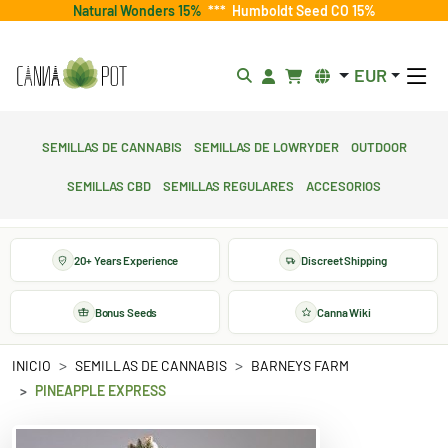
Natural Wonders 15%
***
Humboldt Seed CO 15%
EUR
Semillas de cannabis
Semillas de lowryder
Outdoor
Semillas CBD
Semillas regulares
Accesorios
20+ Years Experience
Discreet Shipping
Bonus Seeds
Canna Wiki
INICIO
SEMILLAS DE CANNABIS
BARNEYS FARM
PINEAPPLE EXPRESS