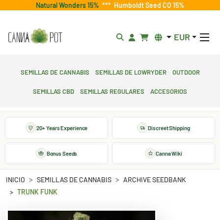
Natural Wonders 15%
***
Humboldt Seed CO 15%
EUR
Semillas de cannabis
Semillas de lowryder
Outdoor
Semillas CBD
Semillas regulares
Accesorios
20+ Years Experience
Discreet Shipping
Bonus Seeds
Canna Wiki
INICIO
SEMILLAS DE CANNABIS
ARCHIVE SEEDBANK
TRUNK FUNK