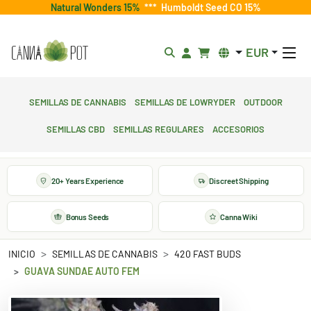
Natural Wonders 15%
***
Humboldt Seed CO 15%
EUR
Semillas de cannabis
Semillas de lowryder
Outdoor
Semillas CBD
Semillas regulares
Accesorios
20+ Years Experience
Discreet Shipping
Bonus Seeds
Canna Wiki
INICIO
SEMILLAS DE CANNABIS
420 FAST BUDS
GUAVA SUNDAE AUTO FEM