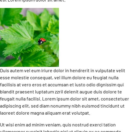
Duis autem vel eum iriure dolor in hendrerit in vulputate velit
esse molestie consequat, vel illum dolore eu feugiat nulla
facilisis at vero eros et accumsan et iusto odio dignissim qui
blandit praesent luptatum zzril delenit augue duis dolore te
feugait nulla facilisi. Lorem ipsum dolor sit amet, consectetuer
adipiscing elit, sed diam nonummy nibh euismod tincidunt ut
laoreet dolore magna aliquam erat volutpat.
Ut wisi enim ad minim veniam, quis nostrud exerci tation
ullamcorper suscipit lobortis nisl ut aliquip ex ea commodo