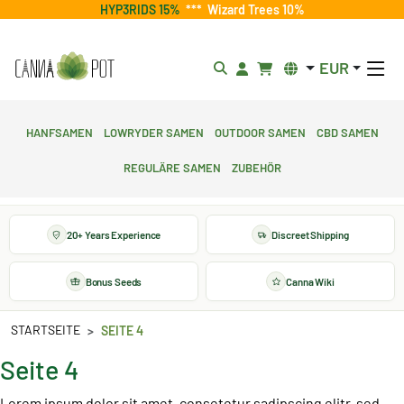
HYP3RIDS 15%
***
Wizard Trees 10%
EUR
Hanfsamen
Lowryder Samen
Outdoor Samen
CBD Samen
Reguläre Samen
Zubehör
20+ Years Experience
Discreet Shipping
Bonus Seeds
Canna Wiki
STARTSEITE
SEITE 4
Seite 4
Lorem ipsum dolor sit amet, consetetur sadipscing elitr, sed