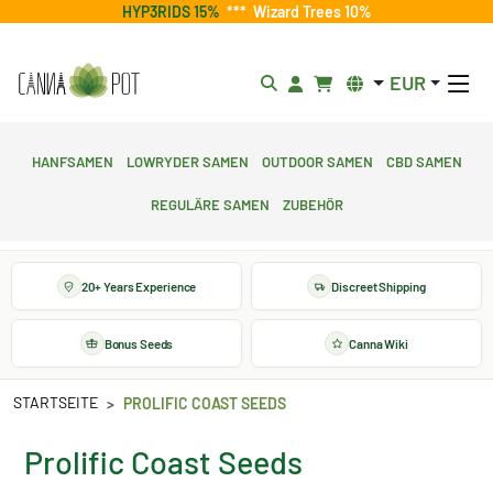
HYP3RIDS 15%
***
Wizard Trees 10%
EUR
Hanfsamen
Lowryder Samen
Outdoor Samen
CBD Samen
Reguläre Samen
Zubehör
20+ Years Experience
Discreet Shipping
Bonus Seeds
Canna Wiki
STARTSEITE
PROLIFIC COAST SEEDS
Prolific Coast Seeds