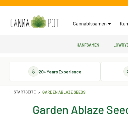
Cannabissamen
Kun
Hanfsamen
Lowryd
20+ Years Experience
STARTSEITE
GARDEN ABLAZE SEEDS
Garden Ablaze See