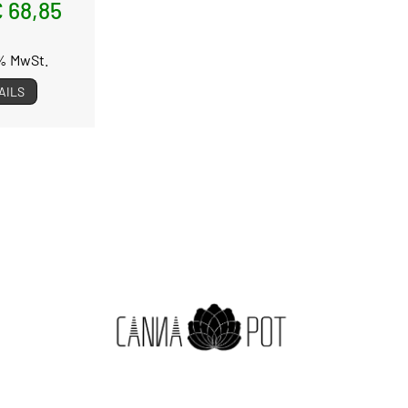
 68,85
3% MwSt.
AILS