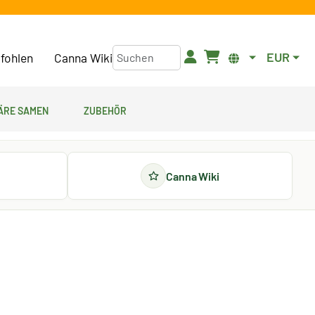
EUR
fohlen
Canna Wiki
äre Samen
Zubehör
Canna Wiki