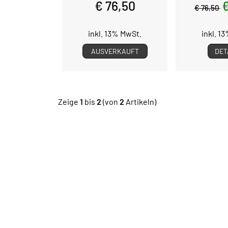
€ 76,50
€
€ 76,50
inkl. 13% MwSt.
inkl. 1
AUSVERKAUFT
DET
Zeige
1
bis
2
(von
2
Artikeln)