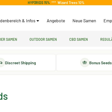
HYP3RIDS 15%
***
Wizard Trees 10%
denbereich & Infos
Angebote
Neue Samen
Emp
er Samen
Outdoor Samen
CBD Samen
Regul
Discreet Shipping
Bonus Seeds
ds