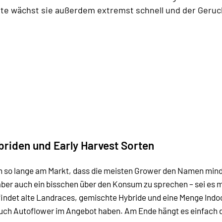
rte wächst sie außerdem extremst schnell und der Geruch 
riden und Early Harvest Sorten
hon so lange am Markt, dass die meisten Grower den Namen mi
, aber auch ein bisschen über den Konsum zu sprechen – sei es
n findet alte Landraces, gemischte Hybride und eine Menge Indo
 auch Autoflower im Angebot haben. Am Ende hängt es einfach 