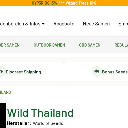
HYP3RIDS 15%
***
Wizard Trees 10%
denbereich & Infos
Angebote
Neue Samen
Emp
er Samen
Outdoor Samen
CBD Samen
Regul
Discreet Shipping
Bonus Seeds
AILAND
Wild Thailand
Hersteller:
World of Seeds