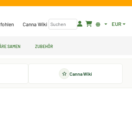
EUR
fohlen
Canna Wiki
äre Samen
Zubehör
Canna Wiki