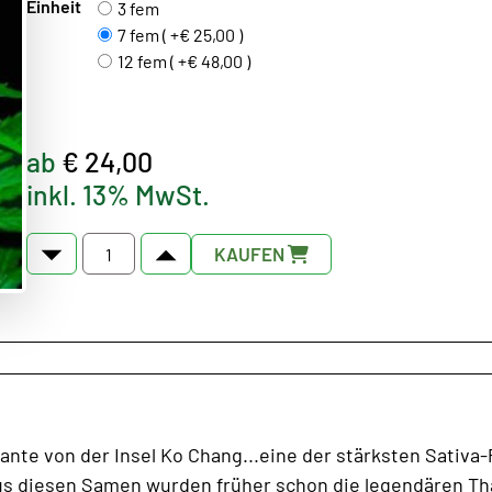
Einheit
3 fem
7 fem ( +€ 25,00 )
12 fem ( +€ 48,00 )
ab
€ 24,00
inkl. 13% MwSt.
KAUFEN
iante von der Insel Ko Chang...eine der stärksten Sativa
Aus diesen Samen wurden früher schon die legendären Tha