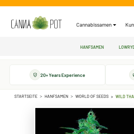
Cannabissamen
Kun
Hanfsamen
Lowryd
20+ Years Experience
STARTSEITE
HANFSAMEN
WORLD OF SEEDS
WILD TH