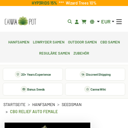
HYP3RIDS 15%
***
Wizard Trees 10%
EUR
Hanfsamen
Lowryder Samen
Outdoor Samen
CBD Samen
Reguläre Samen
Zubehör
20+ Years Experience
Discreet Shipping
Bonus Seeds
Canna Wiki
STARTSEITE
HANFSAMEN
SEEDSMAN
CBG RELIEF AUTO FEMALE