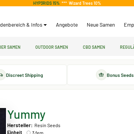
HYP3RIDS 15%
***
Wizard Trees 10%
denbereich & Infos
Angebote
Neue Samen
Emp
er Samen
Outdoor Samen
CBD Samen
Regul
Discreet Shipping
Bonus Seeds
Yummy
Hersteller:
Resin Seeds
Einheit
3 fem