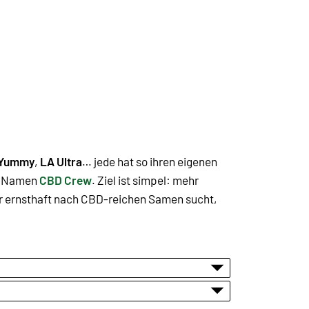
Yummy
,
LA Ultra
… jede hat so ihren eigenen
m Namen
CBD Crew
. Ziel ist simpel: mehr
er ernsthaft nach CBD-reichen Samen sucht,