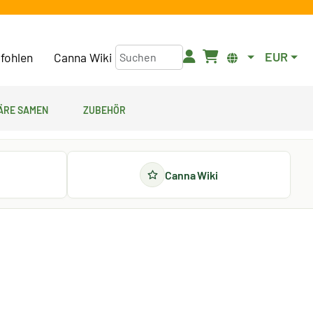
EUR
fohlen
Canna Wiki
äre Samen
Zubehör
Canna Wiki