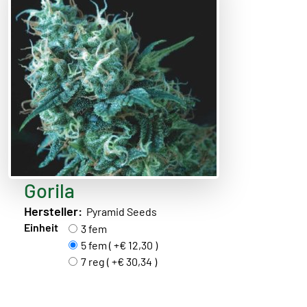
Gorila
Hersteller:
Pyramid Seeds
Einheit
3 fem
5 fem ( +€ 12,30 )
7 reg ( +€ 30,34 )