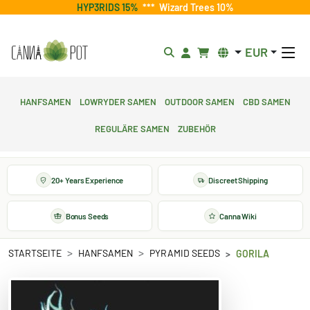
HYP3RIDS 15%
***
Wizard Trees 10%
EUR
Hanfsamen
Lowryder Samen
Outdoor Samen
CBD Samen
Reguläre Samen
Zubehör
20+ Years Experience
Discreet Shipping
Bonus Seeds
Canna Wiki
STARTSEITE
HANFSAMEN
PYRAMID SEEDS
GORILA