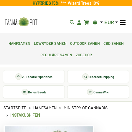
HYP3RIDS 15%
***
Wizard Trees 10%
EUR
Hanfsamen
Lowryder Samen
Outdoor Samen
CBD Samen
Reguläre Samen
Zubehör
20+ Years Experience
Discreet Shipping
Bonus Seeds
Canna Wiki
STARTSEITE
HANFSAMEN
MINISTRY OF CANNABIS
INSTAKUSH FEM