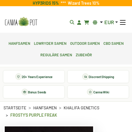
HYP3RIDS 15%
***
Wizard Trees 10%
EUR
Hanfsamen
Lowryder Samen
Outdoor Samen
CBD Samen
Reguläre Samen
Zubehör
20+ Years Experience
Discreet Shipping
Bonus Seeds
Canna Wiki
STARTSEITE
HANFSAMEN
KHALIFA GENETICS
FROSTY'S PURPLE FREAK